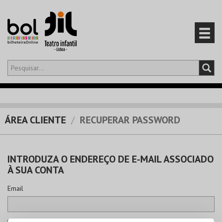
Olá,
iniciar sessão
PT
0
CARRINHO
ÁREA CLIENTE
RECUPERAR PASSWORD
EVENTOS
INTRODUZA O ENDEREÇO DE E-MAIL ASSOCIADO
CARTÕES
À SUA CONTA
PRODUTOS
Email