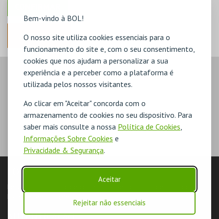
Bem-vindo à BOL!
ANTERIOR
O nosso site utiliza cookies essenciais para o
funcionamento do site e, com o seu consentimento,
cookies que nos ajudam a personalizar a sua
experiência e a perceber como a plataforma é
utilizada pelos nossos visitantes.
Ao clicar em "Aceitar" concorda com o
armazenamento de cookies no seu dispositivo. Para
saber mais consulte a nossa
Política de Cookies
,
Informações Sobre Cookies
e
Privacidade & Segurança
.
LOJA
Aceitar
Pesquisar
Carrinho de compras
Eventos
Cartões
Produtos
Livro de Reclamações
Rejeitar não essenciais
AUTENTICAÇÃO