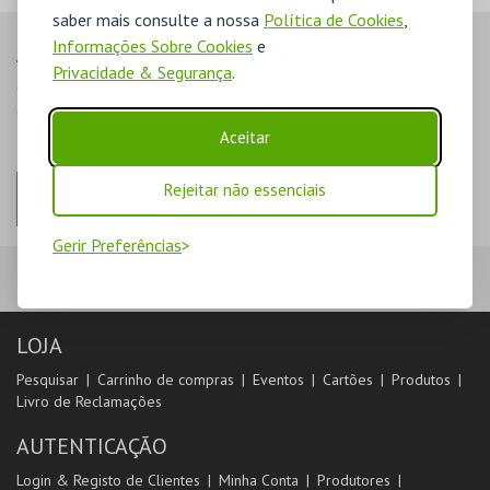
saber mais consulte a nossa
Política de Cookies
,
Informações Sobre Cookies
e
AINDA NÃO ESTOU REGISTADO
Privacidade & Segurança
.
O registo na plataforma BOL permite-lhe acompanhar as suas
compras na área de cliente.
Aceitar
Rejeitar não essenciais
REGISTAR
Gerir Preferências
LOJA
Pesquisar
Carrinho de compras
Eventos
Cartões
Produtos
Livro de Reclamações
AUTENTICAÇÃO
Login & Registo de Clientes
Minha Conta
Produtores